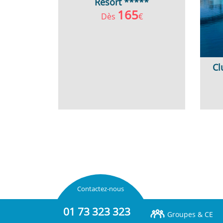
Resort *****
165
Dès
€
Cl
Contactez-nous
01 73 323 323
Groupes & CE