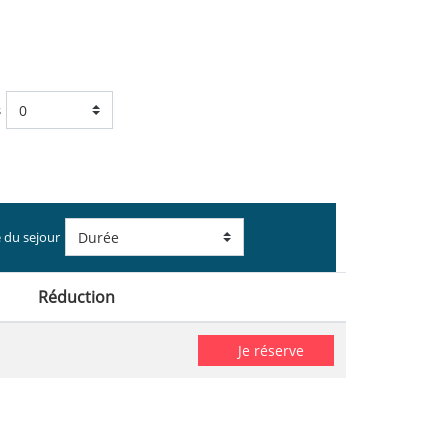
s
 du sejour
Réduction
Je réserve