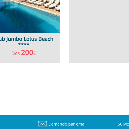
ub Jumbo Lotus Beach
****
200
Dès
€
Demande par email
Suive