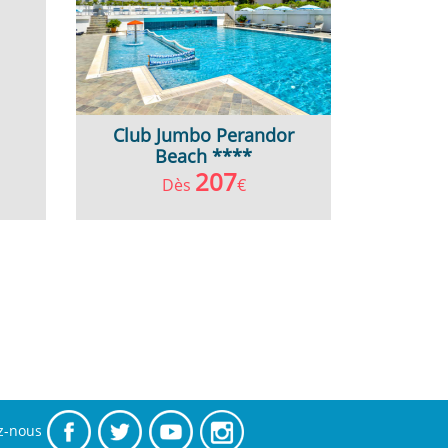
Club Jumbo Perandor
Beach ****
207
Dès
€
z-nous