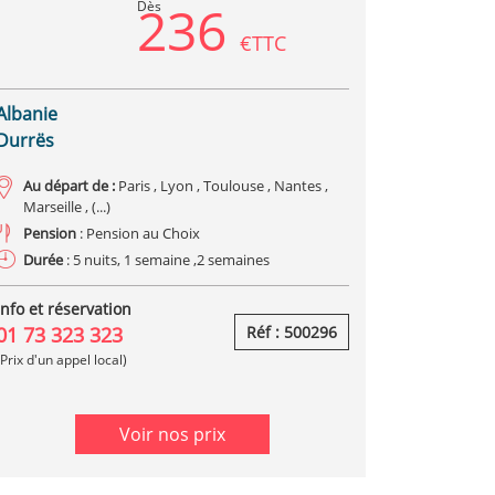
236
Dès
€TTC
Albanie
Durrës
Au départ de :
Paris , Lyon , Toulouse , Nantes ,
Marseille , (...)
Pension
: Pension au Choix
Durée
: 5 nuits, 1 semaine ,2 semaines
Info et réservation
01 73 323 323
Réf : 500296
(Prix d'un appel local)
Voir nos prix