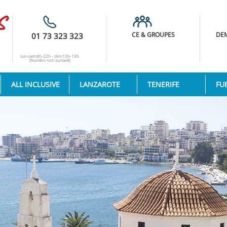
CE & GROUPES
DEM
01 73 323 323
lun-sam:8h-22h - dim:10h-19h
(Numéro non surtaxé)
ALL INCLUSIVE
LANZAROTE
TENERIFE
FU