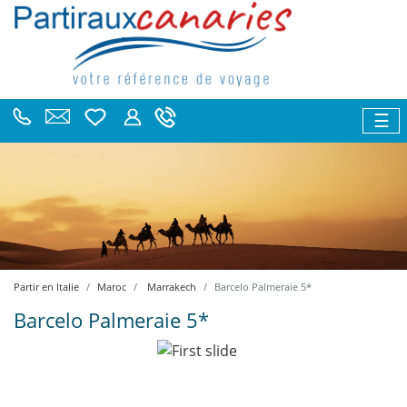
☰
Partir en Italie
Maroc
Marrakech
Barcelo Palmeraie 5*
Barcelo Palmeraie 5*