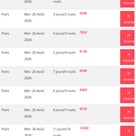
2026
nuits
réserve
694€
Paris
Mer. 26 Août
3 jours/2 nuits
Je
2026
réserve
782€
Paris
Mer. 26 Août
4 jours/3 nuits
Je
2026
réserve
813€
Paris
Mer. 26 Août
5 jours/4 nuits
Je
2026
réserve
844€
Paris
Mer. 26 Août
7 jours/6 nuits
Je
2026
réserve
846€
Paris
Mer. 26 Août
6 jours/5 nuits
Je
2026
réserve
857€
Paris
Mer. 26 Août
8 jours/7 nuits
Je
2026
réserve
1026€
Paris
Mer. 26 Août
11 jours/10
Je
2026
nuits