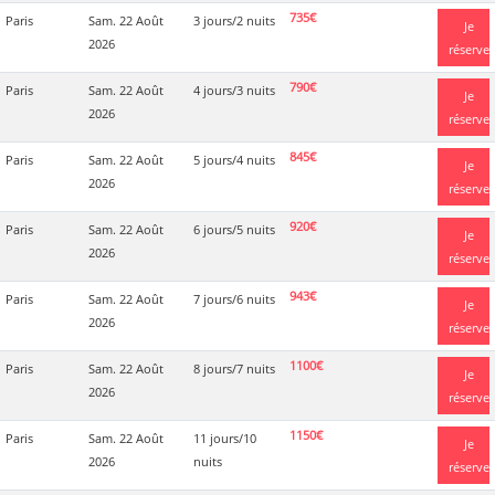
735€
Paris
Sam. 22 Août
3 jours/2 nuits
Je
2026
réserve
790€
Paris
Sam. 22 Août
4 jours/3 nuits
Je
2026
réserve
845€
Paris
Sam. 22 Août
5 jours/4 nuits
Je
2026
réserve
920€
Paris
Sam. 22 Août
6 jours/5 nuits
Je
2026
réserve
943€
Paris
Sam. 22 Août
7 jours/6 nuits
Je
2026
réserve
1100€
Paris
Sam. 22 Août
8 jours/7 nuits
Je
2026
réserve
1150€
Paris
Sam. 22 Août
11 jours/10
Je
2026
nuits
réserve