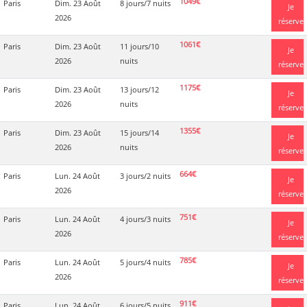
1049€
Paris
Dim. 23 Août
8 jours/7 nuits
Je
2026
réserve
1061€
Paris
Dim. 23 Août
11 jours/10
Je
2026
nuits
réserve
1175€
Paris
Dim. 23 Août
13 jours/12
Je
2026
nuits
réserve
1355€
Paris
Dim. 23 Août
15 jours/14
Je
2026
nuits
réserve
664€
Paris
Lun. 24 Août
3 jours/2 nuits
Je
2026
réserve
751€
Paris
Lun. 24 Août
4 jours/3 nuits
Je
2026
réserve
785€
Paris
Lun. 24 Août
5 jours/4 nuits
Je
2026
réserve
911€
Paris
Lun. 24 Août
6 jours/5 nuits