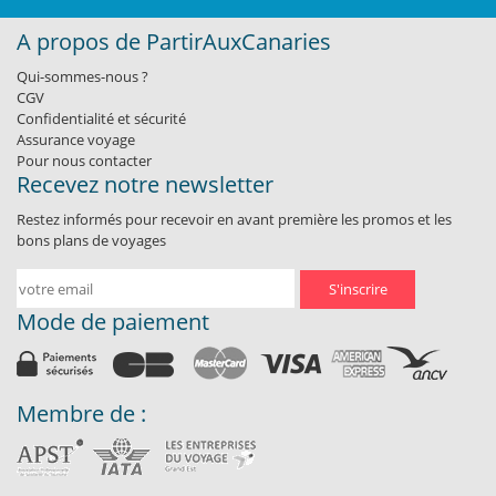
A propos de PartirAuxCanaries
Qui-sommes-nous ?
CGV
Confidentialité et sécurité
Assurance voyage
Pour nous contacter
Recevez notre newsletter
Restez informés pour recevoir en avant première les promos et les
bons plans de voyages
S'inscrire
Mode de paiement
Membre de :