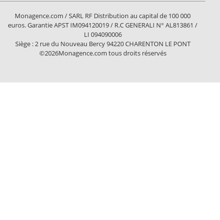
Monagence.com / SARL RF Distribution au capital de 100 000
euros. Garantie APST IM094120019 / R.C GENERALI N° AL813861 /
LI 094090006
Siège : 2 rue du Nouveau Bercy 94220 CHARENTON LE PONT
©2026Monagence.com tous droits réservés