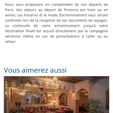
Nous vous proposons en complément de nos départs de
Paris, des séjours au départ de Province (en train ou en
avion). Les horaires et le mode d’acheminement vous seront
confirmés lors de la réception de vos documents de voyages.
La continuité de votre acheminement jusqu’à votre
destination finale est assuré directement par la compagnie
aérienne, même en cas de perturbations à l’aller ou au
retour.
Vous aimerez aussi