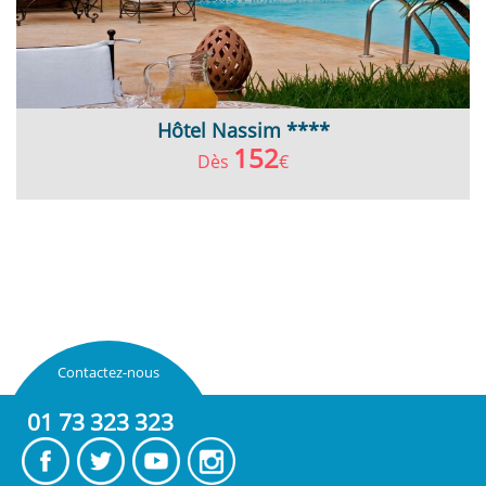
Hôtel Nassim ****
152
Dès
€
Contactez-nous
01 73 323 323