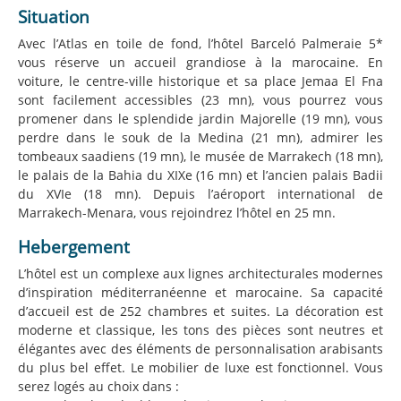
Situation
Avec l’Atlas en toile de fond, l’hôtel Barceló Palmeraie 5*
vous réserve un accueil grandiose à la marocaine. En
voiture, le centre-ville historique et sa place Jemaa El Fna
sont facilement accessibles (23 mn), vous pourrez vous
promener dans le splendide jardin Majorelle (19 mn), vous
perdre dans le souk de la Medina (21 mn), admirer les
tombeaux saadiens (19 mn), le musée de Marrakech (18 mn),
le palais de la Bahia du XIXe (16 mn) et l’ancien palais Badii
du XVIe (18 mn). Depuis l’aéroport international de
Marrakech-Menara, vous rejoindrez l’hôtel en 25 mn.
Hebergement
L’hôtel est un complexe aux lignes architecturales modernes
d’inspiration méditerranéenne et marocaine. Sa capacité
d’accueil est de 252 chambres et suites. La décoration est
moderne et classique, les tons des pièces sont neutres et
élégantes avec des éléments de personnalisation arabisants
du plus bel effet. Le mobilier de luxe est fonctionnel. Vous
serez logés au choix dans :