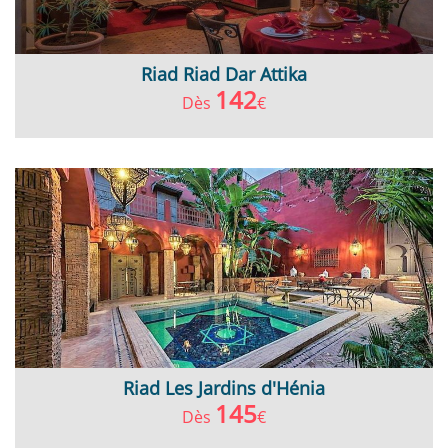
Riad Riad Dar Attika
142
Dès
€
Riad Les Jardins d'Hénia
145
Dès
€