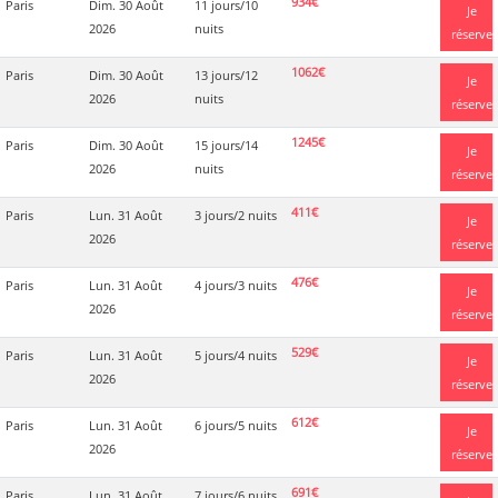
934€
Paris
Dim. 30 Août
11 jours/10
Je
2026
nuits
réserve
1062€
Paris
Dim. 30 Août
13 jours/12
Je
2026
nuits
réserve
1245€
Paris
Dim. 30 Août
15 jours/14
Je
2026
nuits
réserve
411€
Paris
Lun. 31 Août
3 jours/2 nuits
Je
2026
réserve
476€
Paris
Lun. 31 Août
4 jours/3 nuits
Je
2026
réserve
529€
Paris
Lun. 31 Août
5 jours/4 nuits
Je
2026
réserve
612€
Paris
Lun. 31 Août
6 jours/5 nuits
Je
2026
réserve
691€
Paris
Lun. 31 Août
7 jours/6 nuits