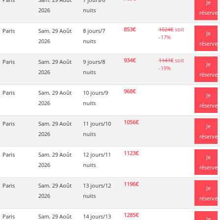
Je
2026
nuits
réserve
853€
1024€
soit
Paris
Sam. 29 Août
8 jours/7
Je
-17%
2026
nuits
réserve
934€
1141€
soit
Paris
Sam. 29 Août
9 jours/8
Je
-19%
2026
nuits
réserve
968€
Paris
Sam. 29 Août
10 jours/9
Je
2026
nuits
réserve
1056€
Paris
Sam. 29 Août
11 jours/10
Je
2026
nuits
réserve
1123€
Paris
Sam. 29 Août
12 jours/11
Je
2026
nuits
réserve
1196€
Paris
Sam. 29 Août
13 jours/12
Je
2026
nuits
réserve
1285€
Paris
Sam. 29 Août
14 jours/13
Je