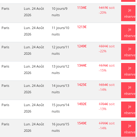
1134€
1417€
soit
Paris
Lun. 24 Août
10 jours/9
Je
-20%
2026
nuits
réserve
1213€
Paris
Lun. 24 Août
11 jours/10
Je
2026
nuits
réserve
1249€
1591€
soit
Paris
Lun. 24 Août
12 jours/11
Je
-22%
2026
nuits
réserve
1344€
1576€
soit
Paris
Lun. 24 Août
13 jours/12
Je
-15%
2026
nuits
réserve
1425€
1654€
soit
Paris
Lun. 24 Août
14 jours/13
Je
-14%
2026
nuits
réserve
1492€
1704€
soit
Paris
Lun. 24 Août
15 jours/14
Je
-13%
2026
nuits
réserve
1549€
1799€
soit
Paris
Lun. 24 Août
16 jours/15
Je
-14%
2026
nuits
réserve