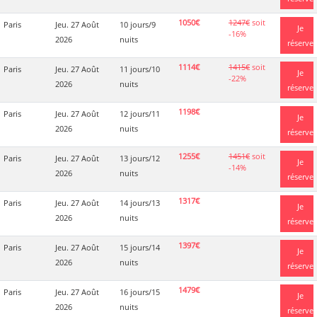
1050€
1247€
soit
Paris
Jeu. 27 Août
10 jours/9
Je
-16%
2026
nuits
réserve
1114€
1415€
soit
Paris
Jeu. 27 Août
11 jours/10
Je
-22%
2026
nuits
réserve
1198€
Paris
Jeu. 27 Août
12 jours/11
Je
2026
nuits
réserve
1255€
1451€
soit
Paris
Jeu. 27 Août
13 jours/12
Je
-14%
2026
nuits
réserve
1317€
Paris
Jeu. 27 Août
14 jours/13
Je
2026
nuits
réserve
1397€
Paris
Jeu. 27 Août
15 jours/14
Je
2026
nuits
réserve
1479€
Paris
Jeu. 27 Août
16 jours/15
Je
2026
nuits
réserve