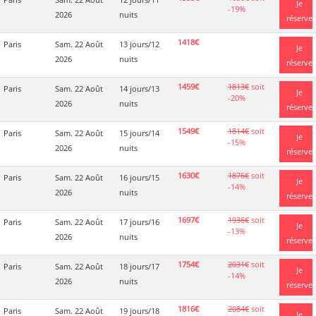
Je
-19%
2026
nuits
réserve
1418€
Paris
Sam. 22 Août
13 jours/12
Je
2026
nuits
réserve
1459€
1813€
soit
Paris
Sam. 22 Août
14 jours/13
Je
-20%
2026
nuits
réserve
1549€
1814€
soit
Paris
Sam. 22 Août
15 jours/14
Je
-15%
2026
nuits
réserve
1630€
1876€
soit
Paris
Sam. 22 Août
16 jours/15
Je
-14%
2026
nuits
réserve
1697€
1936€
soit
Paris
Sam. 22 Août
17 jours/16
Je
-13%
2026
nuits
réserve
1754€
2031€
soit
Paris
Sam. 22 Août
18 jours/17
Je
-14%
2026
nuits
réserve
1816€
2084€
soit
Paris
Sam. 22 Août
19 jours/18
Je