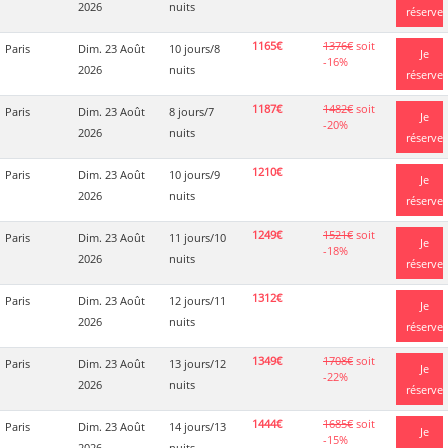
2026
nuits
réserve
1165€
1376€
soit
Paris
Dim. 23 Août
10 jours/8
Je
-16%
2026
nuits
réserve
1187€
1482€
soit
Paris
Dim. 23 Août
8 jours/7
Je
-20%
2026
nuits
réserve
1210€
Paris
Dim. 23 Août
10 jours/9
Je
2026
nuits
réserve
1249€
1521€
soit
Paris
Dim. 23 Août
11 jours/10
Je
-18%
2026
nuits
réserve
1312€
Paris
Dim. 23 Août
12 jours/11
Je
2026
nuits
réserve
1349€
1708€
soit
Paris
Dim. 23 Août
13 jours/12
Je
-22%
2026
nuits
réserve
1444€
1685€
soit
Paris
Dim. 23 Août
14 jours/13
Je
-15%
2026
nuits