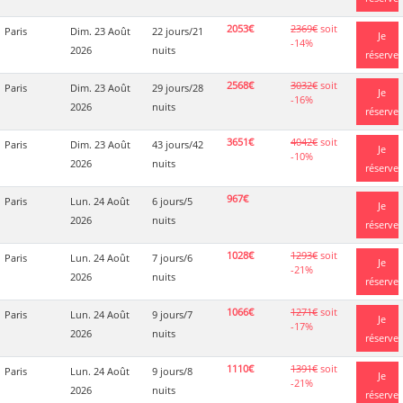
2053€
2369€
soit
Paris
Dim. 23 Août
22 jours/21
Je
-14%
2026
nuits
réserve
2568€
3032€
soit
Paris
Dim. 23 Août
29 jours/28
Je
-16%
2026
nuits
réserve
3651€
4042€
soit
Paris
Dim. 23 Août
43 jours/42
Je
-10%
2026
nuits
réserve
967€
Paris
Lun. 24 Août
6 jours/5
Je
2026
nuits
réserve
1028€
1293€
soit
Paris
Lun. 24 Août
7 jours/6
Je
-21%
2026
nuits
réserve
1066€
1271€
soit
Paris
Lun. 24 Août
9 jours/7
Je
-17%
2026
nuits
réserve
1110€
1391€
soit
Paris
Lun. 24 Août
9 jours/8
Je
-21%
2026
nuits
réserve