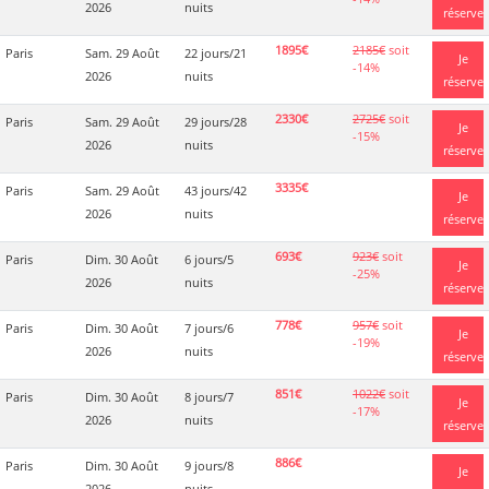
2026
nuits
réserve
1895€
2185€
soit
Paris
Sam. 29 Août
22 jours/21
Je
-14%
2026
nuits
réserve
2330€
2725€
soit
Paris
Sam. 29 Août
29 jours/28
Je
-15%
2026
nuits
réserve
3335€
Paris
Sam. 29 Août
43 jours/42
Je
2026
nuits
réserve
693€
923€
soit
Paris
Dim. 30 Août
6 jours/5
Je
-25%
2026
nuits
réserve
778€
957€
soit
Paris
Dim. 30 Août
7 jours/6
Je
-19%
2026
nuits
réserve
851€
1022€
soit
Paris
Dim. 30 Août
8 jours/7
Je
-17%
2026
nuits
réserve
886€
Paris
Dim. 30 Août
9 jours/8
Je
2026
nuits