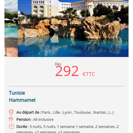
Previous
Next
292
Dès
€TTC
Tunisie
Hammamet
Au départ de :
Paris , Lille , Lyon , Toulouse , Nantes , (...)
Pension
: All inclusive
Durée
: 5 nuits, 5 nuits, 1 semaine 1 semaine ,2 semaines ,2
semaines ,+2 semaines ,+2 semaines