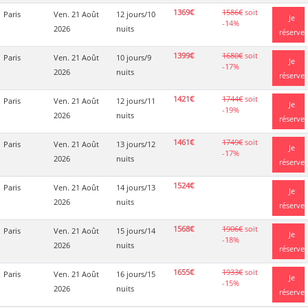
1369€
1586€
soit
Paris
Ven. 21 Août
12 jours/10
Je
-14%
2026
nuits
réserve
1399€
1680€
soit
Paris
Ven. 21 Août
10 jours/9
Je
-17%
2026
nuits
réserve
1421€
1744€
soit
Paris
Ven. 21 Août
12 jours/11
Je
-19%
2026
nuits
réserve
1461€
1749€
soit
Paris
Ven. 21 Août
13 jours/12
Je
-17%
2026
nuits
réserve
1524€
Paris
Ven. 21 Août
14 jours/13
Je
2026
nuits
réserve
1568€
1906€
soit
Paris
Ven. 21 Août
15 jours/14
Je
-18%
2026
nuits
réserve
1655€
1933€
soit
Paris
Ven. 21 Août
16 jours/15
Je
-15%
2026
nuits
réserve