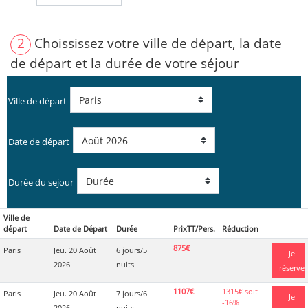
2
Choississez votre ville de départ, la date
de départ et la durée de votre séjour
Ville de départ
Date de départ
Durée du sejour
Ville de
départ
Date de Départ
Durée
PrixTT/Pers.
Réduction
875€
Paris
Jeu. 20 Août
6 jours/5
Je
2026
nuits
réserve
1107€
1315€
soit
Paris
Jeu. 20 Août
7 jours/6
Je
-16%
2026
nuits