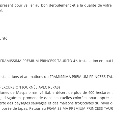
présent pour veiller au bon déroulement et à la qualité de votre 
é.
urito
 au FRAMISSIMA PREMIUM PRINCESS TAURITO 4*. Installation en tout i
s installations et animations du FRAMISSIMA PREMIUM PRINCESS TAU
 (EXCURSION JOURNÉE AVEC REPAS)
 dunes de Maspalomas, véritable désert de plus de 400 hectares, 
rg d'Aguimes, promenade dans ses ruelles colorées pour apprécier l
ouverte des paysages sauvages et des maisons troglodytes du ravi
e composée de tapas. Retour au FRAMISSIMA PREMIUM PRINCESS TAUR