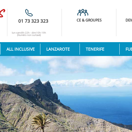
CE & GROUPES
DEM
01 73 323 323
lun-sam:8h-22h - dim:10h-19h
(Numéro non surtaxé)
ALL INCLUSIVE
LANZAROTE
TENERIFE
FU