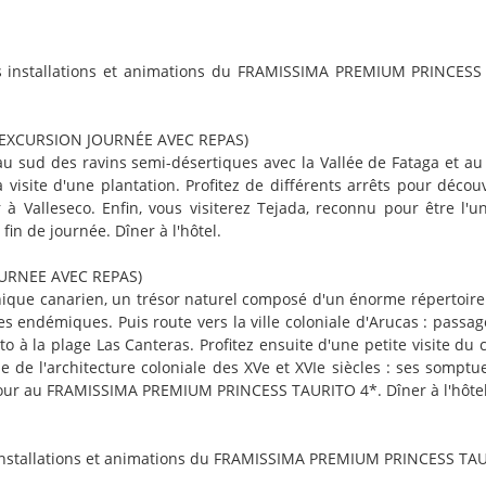
des installations et animations du FRAMISSIMA PREMIUM PRINCE
 (EXCURSION JOURNÉE AVEC REPAS)
t au sud des ravins semi-désertiques avec la Vallée de Fataga et 
a visite d'une plantation. Profitez de différents arrêts pour déco
 à Valleseco. Enfin, vous visiterez Tejada, reconnu pour être l'
 de journée. Dîner à l'hôtel.
OURNEE AVEC REPAS)
nique canarien, un trésor naturel composé d'un énorme répertoire
endémiques. Puis route vers la ville coloniale d'Arucas : passage
o à la plage Las Canteras. Profitez ensuite d'une petite visite du 
 de l'architecture coloniale des XVe et XVIe siècles : ses somptue
etour au FRAMISSIMA PREMIUM PRINCESS TAURITO 4*. Dîner à l'hôtel
s installations et animations du FRAMISSIMA PREMIUM PRINCESS TAU