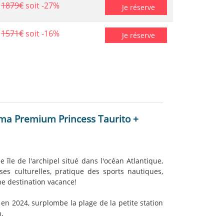
1879€
soit -27%
Je réserve
1571€
soit -16%
Je réserve
ima Premium Princess Taurito +
 île de l'archipel situé dans l'océan Atlantique,
es culturelles, pratique des sports nautiques,
ne destination vacance!
n 2024, surplombe la plage de la petite station
n.