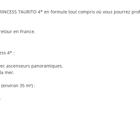
NCESS TAURITO 4* en formule tout compris où vous pourrez profit
 retour en France.
ss 4* :
avec ascenseurs panoramiques.
la mer.
(environ 35 m²) :
)