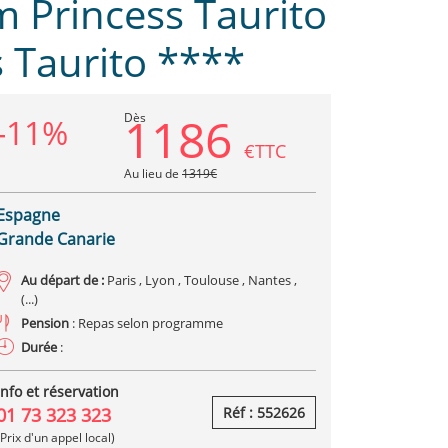
 Princess Taurito
 Taurito ****
1186
Dès
-11%
€TTC
Au lieu de
1319€
Espagne
Grande Canarie
Au départ de :
Paris , Lyon , Toulouse , Nantes ,
(...)
Pension
: Repas selon programme
Durée
:
Info et réservation
01 73 323 323
Réf : 552626
(Prix d'un appel local)