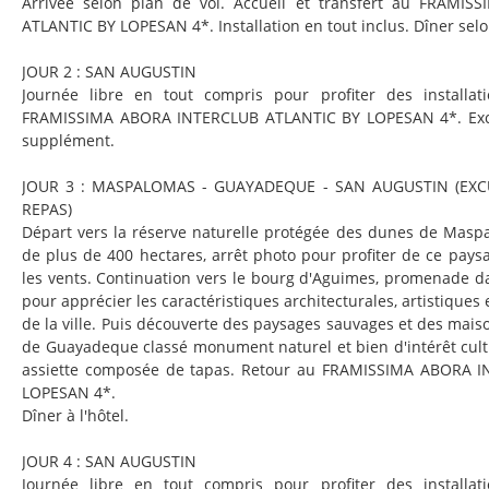
Arrivée selon plan de vol. Accueil et transfert au FRAMI
ATLANTIC BY LOPESAN 4*. Installation en tout inclus. Dîner selo
JOUR 2 : SAN AUGUSTIN
Journée libre en tout compris pour profiter des installa
FRAMISSIMA ABORA INTERCLUB ATLANTIC BY LOPESAN 4*. Excur
supplément.
JOUR 3 : MASPALOMAS - GUAYADEQUE - SAN AUGUSTIN (EX
REPAS)
Départ vers la réserve naturelle protégée des dunes de Maspa
de plus de 400 hectares, arrêt photo pour profiter de ce pay
les vents. Continuation vers le bourg d'Aguimes, promenade da
pour apprécier les caractéristiques architecturales, artistiques 
de la ville. Puis découverte des paysages sauvages et des mais
de Guayadeque classé monument naturel et bien d'intérêt cult
assiette composée de tapas. Retour au FRAMISSIMA ABORA 
LOPESAN 4*.
Dîner à l'hôtel.
JOUR 4 : SAN AUGUSTIN
Journée libre en tout compris pour profiter des installa