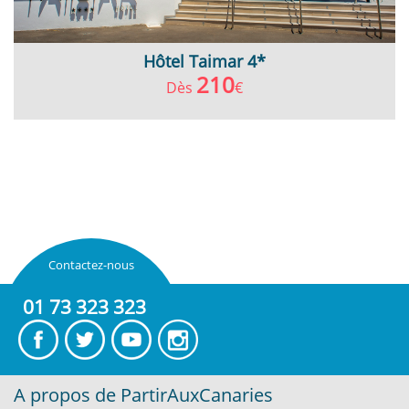
Hôtel Taimar 4*
210
Dès
€
Contactez-nous
01 73 323 323
A propos de PartirAuxCanaries