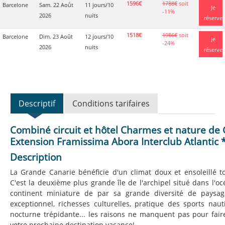
1596€
1788€
soit
Barcelone
Sam. 22 Août
11 jours/10
Je
-11%
2026
nuits
réserve
1518€
1986€
soit
Barcelone
Dim. 23 Août
12 jours/10
Je
-24%
2026
nuits
réserve
Descriptif
Conditions tarifaires
Combiné circuit et hôtel Charmes et nature de
Extension Framissima Abora Interclub Atlantic 
Description
La Grande Canarie bénéficie d'un climat doux et ensoleillé t
C'est la deuxième plus grande île de l'archipel situé dans l'oc
continent miniature de par sa grande diversité de paysag
exceptionnel, richesses culturelles, pratique des sports naut
nocturne trépidante... les raisons ne manquent pas pour fai
votre prochaine destination vacance!