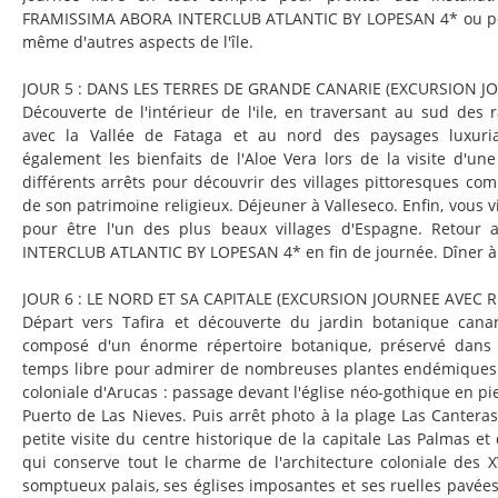
FRAMISSIMA ABORA INTERCLUB ATLANTIC BY LOPESAN 4* ou pou
même d'autres aspects de l'île.
JOUR 5 : DANS LES TERRES DE GRANDE CANARIE (EXCURSION J
Découverte de l'intérieur de l'ile, en traversant au sud des 
avec la Vallée de Fataga et au nord des paysages luxuria
également les bienfaits de l'Aloe Vera lors de la visite d'une
différents arrêts pour découvrir des villages pittoresques com
de son patrimoine religieux. Déjeuner à Valleseco. Enfin, vous v
pour être l'un des plus beaux villages d'Espagne. Retou
INTERCLUB ATLANTIC BY LOPESAN 4* en fin de journée. Dîner à l
JOUR 6 : LE NORD ET SA CAPITALE (EXCURSION JOURNEE AVEC R
Départ vers Tafira et découverte du jardin botanique canar
composé d'un énorme répertoire botanique, préservé dans 
temps libre pour admirer de nombreuses plantes endémiques. P
coloniale d'Arucas : passage devant l'église néo-gothique en pi
Puerto de Las Nieves. Puis arrêt photo à la plage Las Canteras
petite visite du centre historique de la capitale Las Palmas e
qui conserve tout le charme de l'architecture coloniale des XV
somptueux palais, ses églises imposantes et ses ruelles pavées