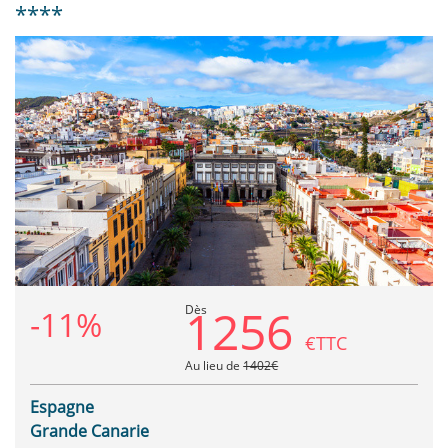
****
Previous
Next
1256
Dès
-11%
€TTC
Au lieu de
1402€
Espagne
Grande Canarie